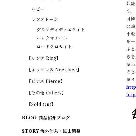
妖艶
ルビー
す。
可憐
レアストーン
の煌
グランディディエライト
小粒
ハックマナイト
を一
ロードクロサイト
ふと
きを
【リング Ring】
※当
【ネックレス Necklace】
※
さ
※
イ
【ピアス Pierce】
htt
【その他 Others】
htt
【Sold Out】
BLOG 商品紹介ブログ
STORY 海外仕入・鉱山開発