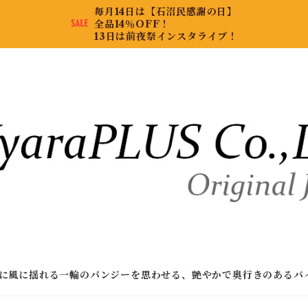
毎月14日は【石沼民感謝の日】
全品14％OFF！
13日は前夜祭インスタライブ！
に風に揺れる一輪のパンジーを思わせる、艶やかで奥行きのあるバ