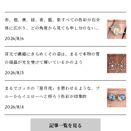
赤、橙、黄、緑、青、藍、紫――すべての色彩が石全
体に広がり、どの角度から見ても申し分のない美
しさ
2026/8/6
耳元で繊細にきらめくその姿は、まるで本物の雪
の結晶が光を受けて輝いているかのよう
2026/8/5
まるでゴッホの「星月夜」を思わせるような、ブ
ルーからイエローへと移ろう色彩が印象的
2026/8/4
記事一覧を見る