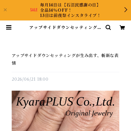
毎月14日は【石沼民感謝の日】
全品14％OFF！
13日は前夜祭インスタライブ！
アップサイドダウンセッティングが
生み出す、斬新な表情 | KyaraPL
US Co.,Ltd.
アップサイドダウンセッティングが生み出す、斬新な表
情
2026/06/21 18:00