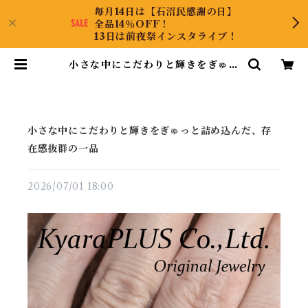
毎月14日は【石沼民感謝の日】
全品14％OFF！
13日は前夜祭インスタライブ！
小さな中にこだわりと輝きをぎゅっ
と詰め込んだ、存在感抜群の一品 |
KyaraPLUS Co.,Ltd.
小さな中にこだわりと輝きをぎゅっと詰め込んだ、存
在感抜群の一品
2026/07/01 18:00