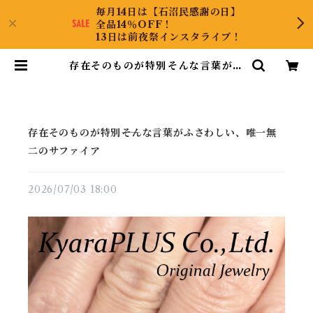
毎月14日は【石沼民感謝の日】
全品14％OFF！
13日は前夜祭インスタライブ！
存在そのものが特別――そんな言葉がふ
さわしい、唯一無二のサファイア |
KyaraPLUS Co.,Ltd.
存在そのものが特別――そんな言葉がふさわしい、唯一無
二のサファイア
2026/07/03 18:00