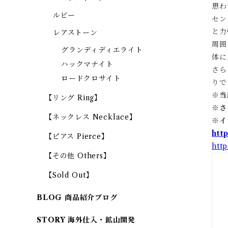
思わ
ルビー
セン
と力
レアストーン
周囲
グランディディエライト
体に
ハックマナイト
さら
ロードクロサイト
りで
※当
【リング Ring】
※
さ
【ネックレス Necklace】
※
イ
htt
【ピアス Pierce】
htt
【その他 Others】
【Sold Out】
BLOG 商品紹介ブログ
STORY 海外仕入・鉱山開発