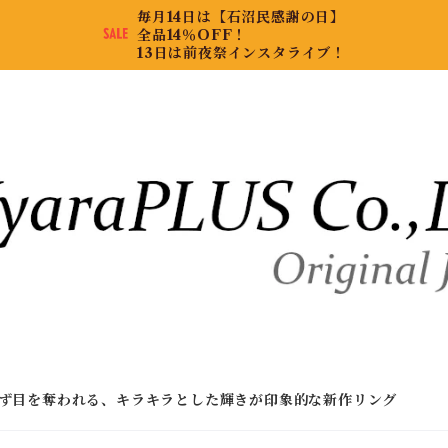
毎月14日は【石沼民感謝の日】
全品14％OFF！
13日は前夜祭インスタライブ！
ず目を奪われる、キラキラとした輝きが印象的な新作リング