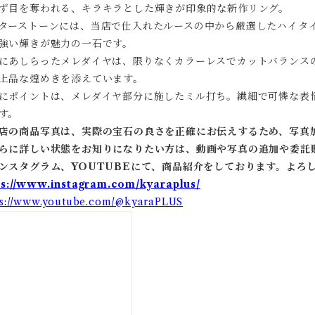
ず目を奪われる、キラキラとした輝きが印象的な新作リング。
ターストーンには、当店で仕入れたルースの中から厳選したハイタ
強い輝きが魅力の一石です。
にあしらったメレダイヤは、限りなくカラーレスでカットバランス
上品な煌めきを添えています。
にポイントは、メレダイヤ部分に施したミル打ち。繊細で可憐な表
す。
店の商品写真は、実際の宝石の良さを正確にお伝えするため、写真
らに詳しい状態をお知りになりたい方は、動画や写真の追加や委託
ンスタグラム、YOUTUBEにて、商品紹介をしております。よろ
ps://www.instagram.com/kyaraplus/
ps://www.youtube.com/@kyaraPLUS